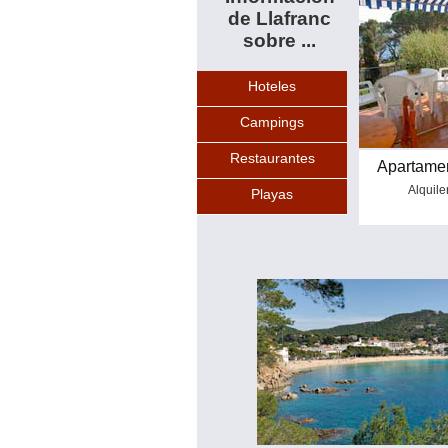
de Llafranc
sobre ...
Hoteles
Campings
Restaurantes
Apartamen
Alquile
Playas