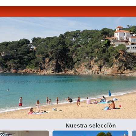
Nuestra selección
1
2
3
4
5
6
7